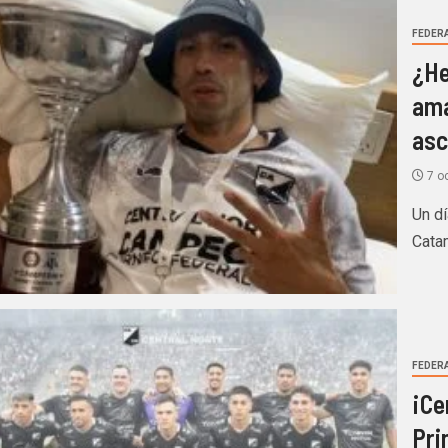
FEDERA
¿He
ama
asc
7 o
Un dí
Catam
FEDERA
¡Ce
Pri