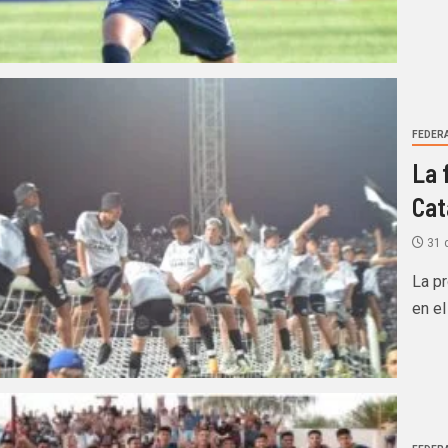
FEDERA
La 
Ca
31 
La p
en el