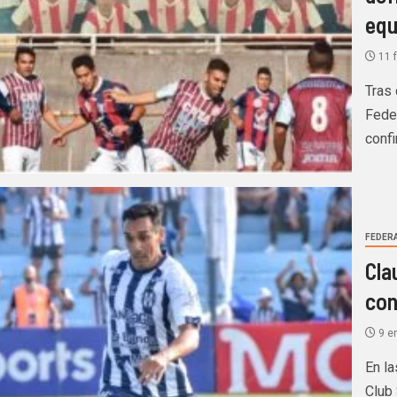
equ
11 f
Tras
Fede
confi
FEDERA
Cla
con
9 e
En la
Club 