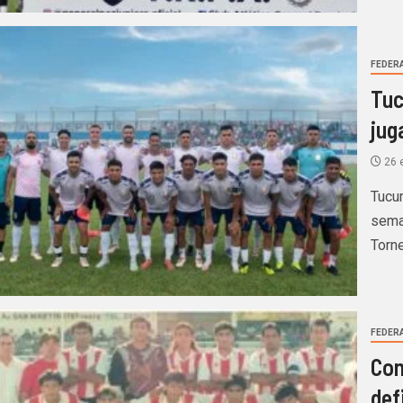
FEDERA
Tuc
jug
26 
Tucum
sema
Torne
FEDERA
Con
def