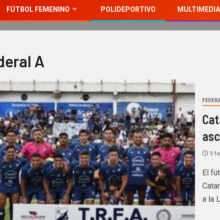
FÚTBOL FEMENINO
POLIDEPORTIVO
MULTIMEDIA
deral A
FEDERA
Cat
asc
9 fe
El fú
Cata
a la 