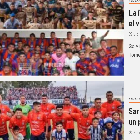
FEDERA
La 
el 
3 d
Se vi
Torn
FEDERA
Sar
un 
4 n