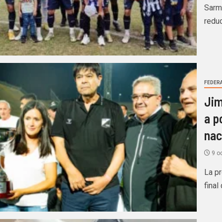
Sarm
reduc
FEDERA
Jim
a p
nac
9 o
La pr
final