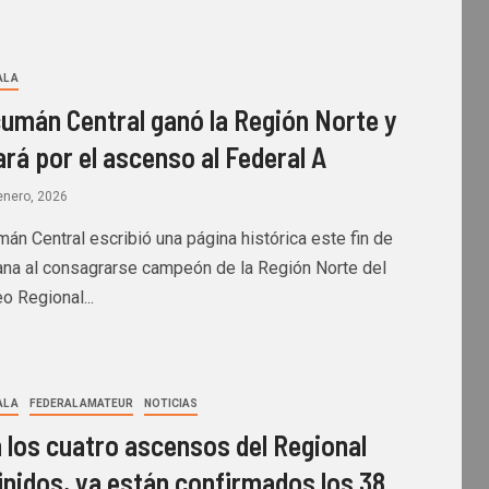
L A
umán Central ganó la Región Norte y
ará por el ascenso al Federal A
enero, 2026
án Central escribió una página histórica este fin de
na al consagrarse campeón de la Región Norte del
o Regional...
L A
FEDERAL AMATEUR
NOTICIAS
 los cuatro ascensos del Regional
inidos, ya están confirmados los 38