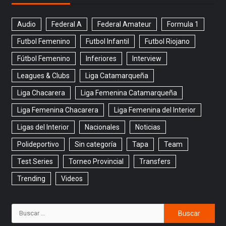
Audio
Federal A
Federal Amateur
Formula 1
Futbol Femenino
Futbol Infantil
Futbol Riojano
Fútbol Femenino
Inferiores
Interview
Leagues & Clubs
Liga Catamarqueña
Liga Chacarera
Liga Femenina Catamarqueña
Liga Femenina Chacarera
Liga Femenina del Interior
Ligas del Interior
Nacionales
Noticias
Polideportivo
Sin categoría
Tapa
Team
Test Series
Torneo Provincial
Transfers
Trending
Videos