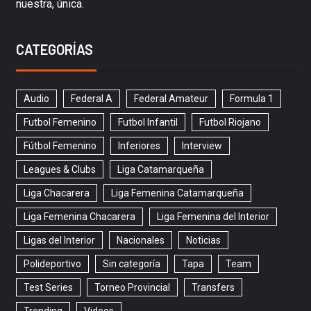
nuestra, única.
CATEGORÍAS
Audio
Federal A
Federal Amateur
Formula 1
Futbol Femenino
Futbol Infantil
Futbol Riojano
Fútbol Femenino
Inferiores
Interview
Leagues & Clubs
Liga Catamarqueña
Liga Chacarera
Liga Femenina Catamarqueña
Liga Femenina Chacarera
Liga Femenina del Interior
Ligas del Interior
Nacionales
Noticias
Polideportivo
Sin categoría
Tapa
Team
Test Series
Torneo Provincial
Transfers
Trending
Videos