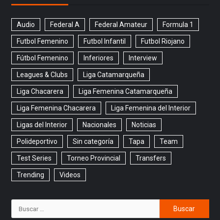
Audio
Federal A
Federal Amateur
Formula 1
Futbol Femenino
Futbol Infantil
Futbol Riojano
Fútbol Femenino
Inferiores
Interview
Leagues & Clubs
Liga Catamarqueña
Liga Chacarera
Liga Femenina Catamarqueña
Liga Femenina Chacarera
Liga Femenina del Interior
Ligas del Interior
Nacionales
Noticias
Polideportivo
Sin categoría
Tapa
Team
Test Series
Torneo Provincial
Transfers
Trending
Videos