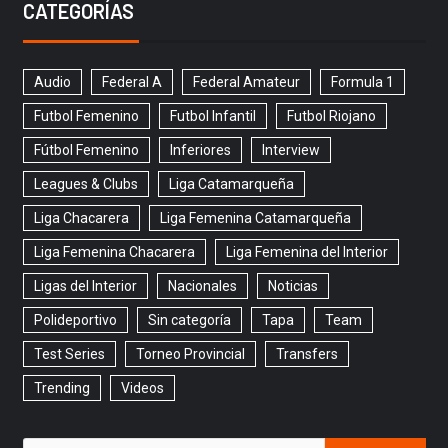
CATEGORÍAS
Audio
Federal A
Federal Amateur
Formula 1
Futbol Femenino
Futbol Infantil
Futbol Riojano
Fútbol Femenino
Inferiores
Interview
Leagues & Clubs
Liga Catamarqueña
Liga Chacarera
Liga Femenina Catamarqueña
Liga Femenina Chacarera
Liga Femenina del Interior
Ligas del Interior
Nacionales
Noticias
Polideportivo
Sin categoría
Tapa
Team
Test Series
Torneo Provincial
Transfers
Trending
Videos