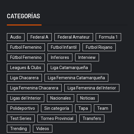
CATEGORÍAS
Audio
Federal A
Federal Amateur
Formula 1
Futbol Femenino
Futbol Infantil
Futbol Riojano
Fútbol Femenino
Inferiores
Interview
Leagues & Clubs
Liga Catamarqueña
Liga Chacarera
Liga Femenina Catamarqueña
Liga Femenina Chacarera
Liga Femenina del Interior
Ligas del Interior
Nacionales
Noticias
Polideportivo
Sin categoría
Tapa
Team
Test Series
Torneo Provincial
Transfers
Trending
Videos