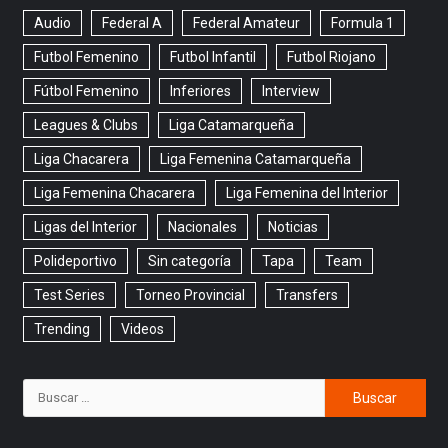
Audio
Federal A
Federal Amateur
Formula 1
Futbol Femenino
Futbol Infantil
Futbol Riojano
Fútbol Femenino
Inferiores
Interview
Leagues & Clubs
Liga Catamarqueña
Liga Chacarera
Liga Femenina Catamarqueña
Liga Femenina Chacarera
Liga Femenina del Interior
Ligas del Interior
Nacionales
Noticias
Polideportivo
Sin categoría
Tapa
Team
Test Series
Torneo Provincial
Transfers
Trending
Videos