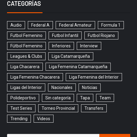
CATEGORÍAS
Audio
Federal A
Federal Amateur
Formula 1
Futbol Femenino
Futbol Infantil
Futbol Riojano
Fútbol Femenino
Inferiores
Interview
Leagues & Clubs
Liga Catamarqueña
Liga Chacarera
Liga Femenina Catamarqueña
Liga Femenina Chacarera
Liga Femenina del Interior
Ligas del Interior
Nacionales
Noticias
Polideportivo
Sin categoría
Tapa
Team
Test Series
Torneo Provincial
Transfers
Trending
Videos