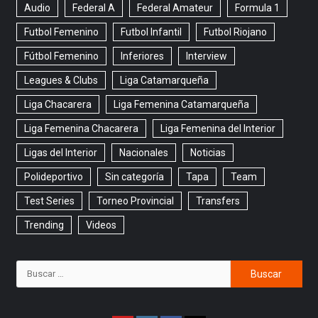
Audio
Federal A
Federal Amateur
Formula 1
Futbol Femenino
Futbol Infantil
Futbol Riojano
Fútbol Femenino
Inferiores
Interview
Leagues & Clubs
Liga Catamarqueña
Liga Chacarera
Liga Femenina Catamarqueña
Liga Femenina Chacarera
Liga Femenina del Interior
Ligas del Interior
Nacionales
Noticias
Polideportivo
Sin categoría
Tapa
Team
Test Series
Torneo Provincial
Transfers
Trending
Videos