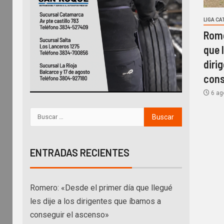
LIGA C
Rome
que l
diri
cons
6 ag
ENTRADAS RECIENTES
Romero: «Desde el primer día que llegué
les dije a los dirigentes que íbamos a
conseguir el ascenso»