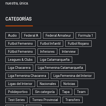
nuestra, única.
CATEGORÍAS
Audio
Federal A
Federal Amateur
Formula 1
Futbol Femenino
Futbol Infantil
Futbol Riojano
Fútbol Femenino
Inferiores
Interview
Leagues & Clubs
Liga Catamarqueña
Liga Chacarera
Liga Femenina Catamarqueña
Liga Femenina Chacarera
Liga Femenina del Interior
Ligas del Interior
Nacionales
Noticias
Polideportivo
Sin categoría
Tapa
Team
Test Series
Torneo Provincial
Transfers