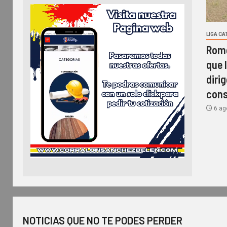
LIGA C
Rome
que l
diri
cons
6 ag
NOTICIAS QUE NO TE PODES PERDER