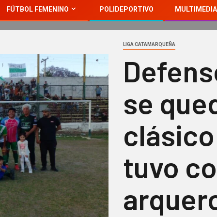
FÚTBOL FEMENINO
POLIDEPORTIVO
MULTIMEDIA
LIGA CATAMARQUEÑA
Defens
se qued
clásico
tuvo c
arquer