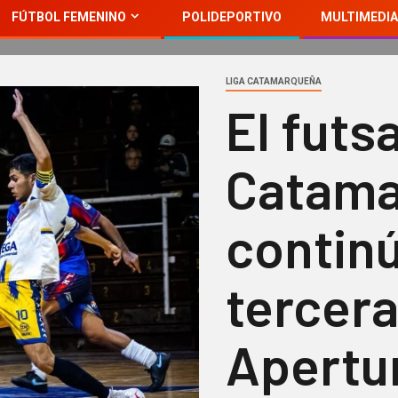
FÚTBOL FEMENINO
POLIDEPORTIVO
MULTIMEDIA
LIGA CATAMARQUEÑA
El futsa
Catama
continú
tercera
Apertu