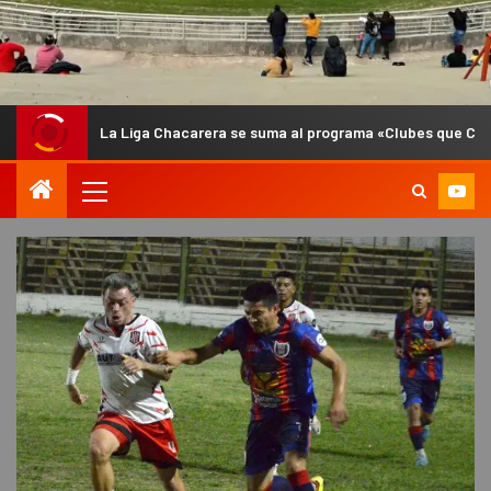
La Liga Chacarera se suma al programa «Clubes que Cuidan» para forta