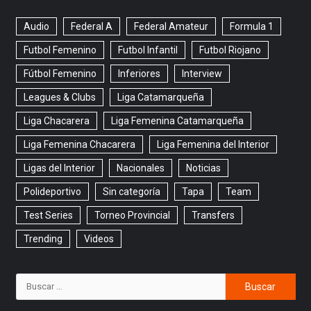
Audio
Federal A
Federal Amateur
Formula 1
Futbol Femenino
Futbol Infantil
Futbol Riojano
Fútbol Femenino
Inferiores
Interview
Leagues & Clubs
Liga Catamarqueña
Liga Chacarera
Liga Femenina Catamarqueña
Liga Femenina Chacarera
Liga Femenina del Interior
Ligas del Interior
Nacionales
Noticias
Polideportivo
Sin categoría
Tapa
Team
Test Series
Torneo Provincial
Transfers
Trending
Videos