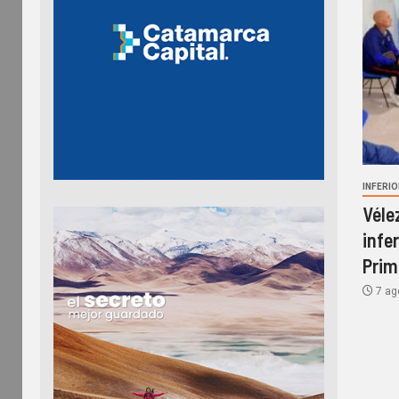
INFERI
Véle
infe
Prim
7 ag