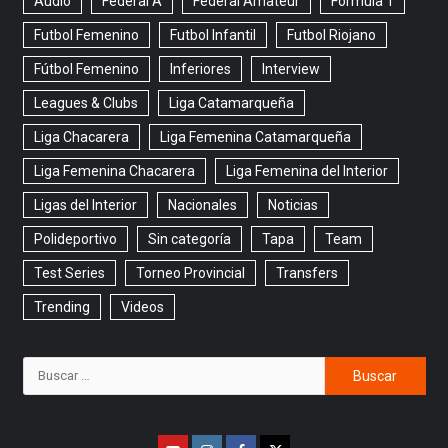
Audio
Federal A
Federal Amateur
Formula 1
Futbol Femenino
Futbol Infantil
Futbol Riojano
Fútbol Femenino
Inferiores
Interview
Leagues & Clubs
Liga Catamarqueña
Liga Chacarera
Liga Femenina Catamarqueña
Liga Femenina Chacarera
Liga Femenina del Interior
Ligas del Interior
Nacionales
Noticias
Polideportivo
Sin categoría
Tapa
Team
Test Series
Torneo Provincial
Transfers
Trending
Videos