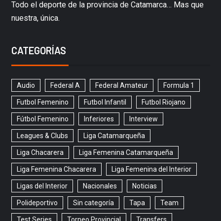
Todo el deporte de la provincia de Catamarca… Mas que
nuestra, única.
CATEGORÍAS
Audio
Federal A
Federal Amateur
Formula 1
Futbol Femenino
Futbol Infantil
Futbol Riojano
Fútbol Femenino
Inferiores
Interview
Leagues & Clubs
Liga Catamarqueña
Liga Chacarera
Liga Femenina Catamarqueña
Liga Femenina Chacarera
Liga Femenina del Interior
Ligas del Interior
Nacionales
Noticias
Polideportivo
Sin categoría
Tapa
Team
Test Series
Torneo Provincial
Transfers