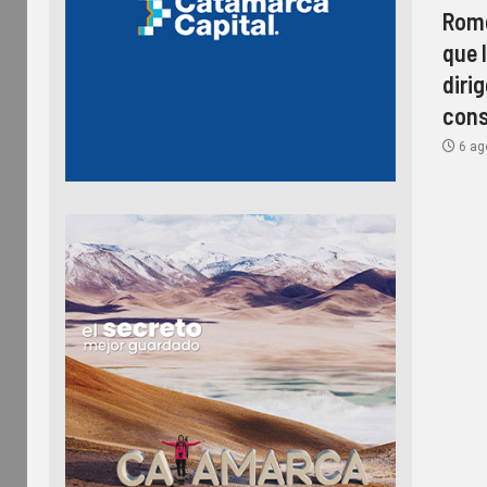
Rome
que l
diri
cons
6 ag