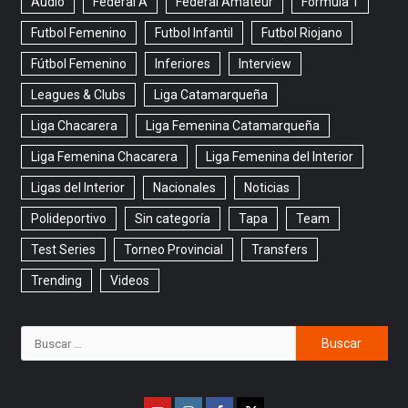
Audio
Federal A
Federal Amateur
Formula 1
Futbol Femenino
Futbol Infantil
Futbol Riojano
Fútbol Femenino
Inferiores
Interview
Leagues & Clubs
Liga Catamarqueña
Liga Chacarera
Liga Femenina Catamarqueña
Liga Femenina Chacarera
Liga Femenina del Interior
Ligas del Interior
Nacionales
Noticias
Polideportivo
Sin categoría
Tapa
Team
Test Series
Torneo Provincial
Transfers
Trending
Videos