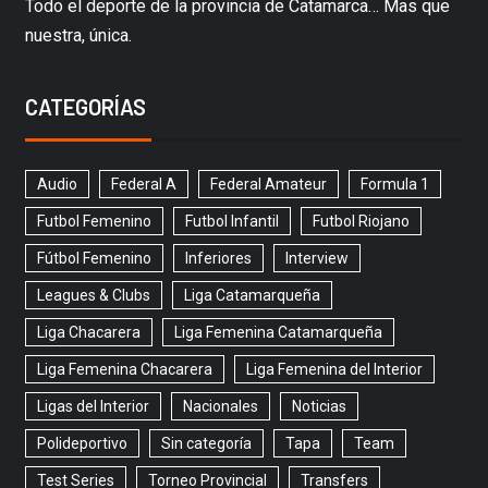
Todo el deporte de la provincia de Catamarca… Mas que
nuestra, única.
CATEGORÍAS
Audio
Federal A
Federal Amateur
Formula 1
Futbol Femenino
Futbol Infantil
Futbol Riojano
Fútbol Femenino
Inferiores
Interview
Leagues & Clubs
Liga Catamarqueña
Liga Chacarera
Liga Femenina Catamarqueña
Liga Femenina Chacarera
Liga Femenina del Interior
Ligas del Interior
Nacionales
Noticias
Polideportivo
Sin categoría
Tapa
Team
Test Series
Torneo Provincial
Transfers