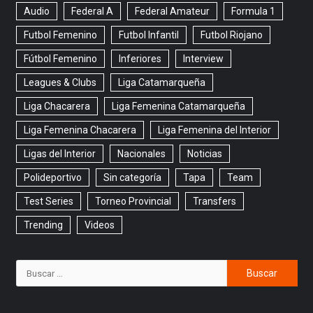
Audio
Federal A
Federal Amateur
Formula 1
Futbol Femenino
Futbol Infantil
Futbol Riojano
Fútbol Femenino
Inferiores
Interview
Leagues & Clubs
Liga Catamarqueña
Liga Chacarera
Liga Femenina Catamarqueña
Liga Femenina Chacarera
Liga Femenina del Interior
Ligas del Interior
Nacionales
Noticias
Polideportivo
Sin categoría
Tapa
Team
Test Series
Torneo Provincial
Transfers
Trending
Videos