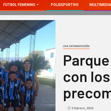
FÚTBOL FEMENINO
POLIDEPORTIVO
MULTIMEDIA
LIGA CATAMARQUEÑA
Parque
con los
precom
3 febrero, 2024