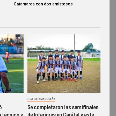
Catamarca con dos amistosos
LIGA CATAMARQUEÑA
ó
Se completaron las semifinales
 técnico y
de Inferiores en Capital y este