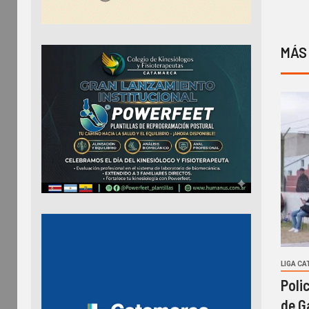
MÁS
LIGA C
Poli
de G