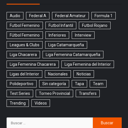
Audio
Federal A
Federal Amateur
Formula 1
Futbol Femenino
Futbol Infantil
Futbol Riojano
Fútbol Femenino
Inferiores
Interview
Leagues & Clubs
Liga Catamarqueña
Liga Chacarera
Liga Femenina Catamarqueña
Liga Femenina Chacarera
Liga Femenina del Interior
Ligas del Interior
Nacionales
Noticias
Polideportivo
Sin categoría
Tapa
Team
Test Series
Torneo Provincial
Transfers
Trending
Videos