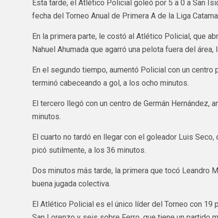
Esta tarde, el Atlético Policial goleó por 5 a 0 a San I
fecha del Torneo Anual de Primera A de la Liga Catama
En la primera parte, le costó al Atlético Policial, que ab
Nahuel Ahumada que agarró una pelota fuera del área, le
En el segundo tiempo, aumentó Policial con un centro 
terminó cabeceando a gol, a los ocho minutos.
El tercero llegó con un centro de Germán Hernández, a
minutos.
El cuarto no tardó en llegar con el goleador Luis Seco,
picó sutilmente, a los 36 minutos.
Dos minutos más tarde, la primera que tocó Leandro M
buena jugada colectiva.
El Atlético Policial es el único líder del Torneo con 19
San Lorenzo y seis sobre Ferro, que tiene un partido 