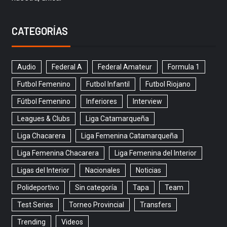
CATEGORÍAS
Audio
Federal A
Federal Amateur
Formula 1
Futbol Femenino
Futbol Infantil
Futbol Riojano
Fútbol Femenino
Inferiores
Interview
Leagues & Clubs
Liga Catamarqueña
Liga Chacarera
Liga Femenina Catamarqueña
Liga Femenina Chacarera
Liga Femenina del Interior
Ligas del Interior
Nacionales
Noticias
Polideportivo
Sin categoría
Tapa
Team
Test Series
Torneo Provincial
Transfers
Trending
Videos