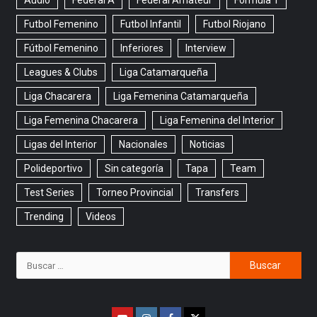
Audio
Federal A
Federal Amateur
Formula 1
Futbol Femenino
Futbol Infantil
Futbol Riojano
Fútbol Femenino
Inferiores
Interview
Leagues & Clubs
Liga Catamarqueña
Liga Chacarera
Liga Femenina Catamarqueña
Liga Femenina Chacarera
Liga Femenina del Interior
Ligas del Interior
Nacionales
Noticias
Polideportivo
Sin categoría
Tapa
Team
Test Series
Torneo Provincial
Transfers
Trending
Videos