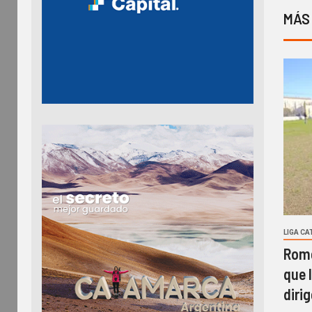
MÁS
LIGA C
Rome
que l
diri