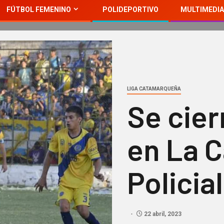
FÚTBOL FEMENINO
POLIDEPORTIVO
MULTIMEDIA
LIGA CATAMARQUEÑA
Se cier
en La C
Policia
22 abril, 2023