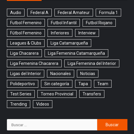
Audio
Federal A
Federal Amateur
Formula 1
Futbol Femenino
Futbol Infantil
Futbol Riojano
Fútbol Femenino
Inferiores
Interview
Leagues & Clubs
Liga Catamarqueña
Liga Chacarera
Liga Femenina Catamarqueña
Liga Femenina Chacarera
Liga Femenina del Interior
Ligas del Interior
Nacionales
Noticias
Polideportivo
Sin categoría
Tapa
Team
Test Series
Torneo Provincial
Transfers
Trending
Videos