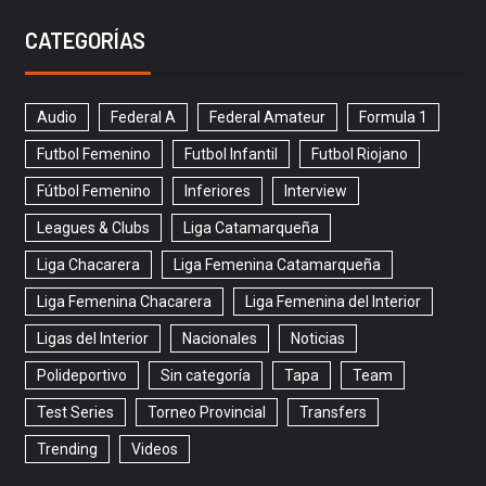
CATEGORÍAS
Audio
Federal A
Federal Amateur
Formula 1
Futbol Femenino
Futbol Infantil
Futbol Riojano
Fútbol Femenino
Inferiores
Interview
Leagues & Clubs
Liga Catamarqueña
Liga Chacarera
Liga Femenina Catamarqueña
Liga Femenina Chacarera
Liga Femenina del Interior
Ligas del Interior
Nacionales
Noticias
Polideportivo
Sin categoría
Tapa
Team
Test Series
Torneo Provincial
Transfers
Trending
Videos