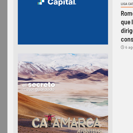
LIGA C
Rome
que l
diri
cons
6 ag