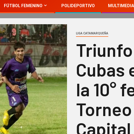
FÚTBOL FEMENINO
POLIDEPORTIVO
MULTIMEDIA
LIGA CATAMARQUEÑA
Triunfo
Cubas e
la 10° 
Torneo 
Capital