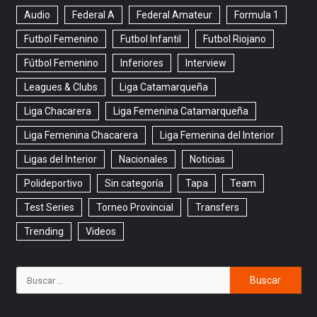
Audio
Federal A
Federal Amateur
Formula 1
Futbol Femenino
Futbol Infantil
Futbol Riojano
Fútbol Femenino
Inferiores
Interview
Leagues & Clubs
Liga Catamarqueña
Liga Chacarera
Liga Femenina Catamarqueña
Liga Femenina Chacarera
Liga Femenina del Interior
Ligas del Interior
Nacionales
Noticias
Polideportivo
Sin categoría
Tapa
Team
Test Series
Torneo Provincial
Transfers
Trending
Videos