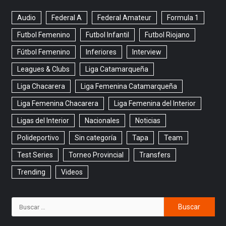
Audio
Federal A
Federal Amateur
Formula 1
Futbol Femenino
Futbol Infantil
Futbol Riojano
Fútbol Femenino
Inferiores
Interview
Leagues & Clubs
Liga Catamarqueña
Liga Chacarera
Liga Femenina Catamarqueña
Liga Femenina Chacarera
Liga Femenina del Interior
Ligas del Interior
Nacionales
Noticias
Polideportivo
Sin categoría
Tapa
Team
Test Series
Torneo Provincial
Transfers
Trending
Videos