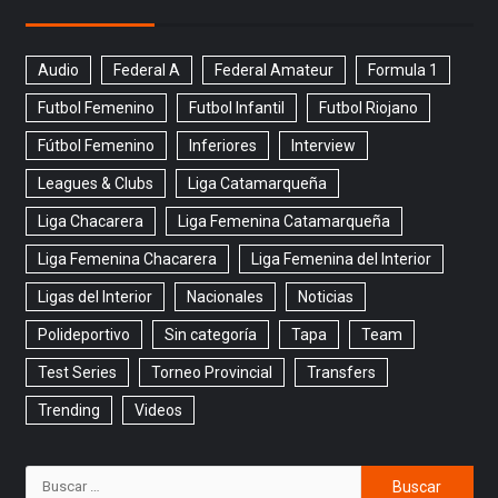
Audio
Federal A
Federal Amateur
Formula 1
Futbol Femenino
Futbol Infantil
Futbol Riojano
Fútbol Femenino
Inferiores
Interview
Leagues & Clubs
Liga Catamarqueña
Liga Chacarera
Liga Femenina Catamarqueña
Liga Femenina Chacarera
Liga Femenina del Interior
Ligas del Interior
Nacionales
Noticias
Polideportivo
Sin categoría
Tapa
Team
Test Series
Torneo Provincial
Transfers
Trending
Videos