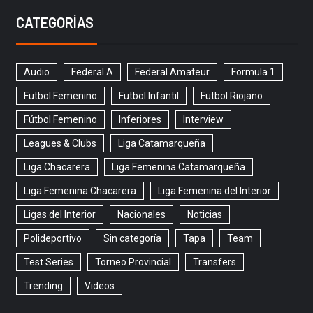
CATEGORÍAS
Audio
Federal A
Federal Amateur
Formula 1
Futbol Femenino
Futbol Infantil
Futbol Riojano
Fútbol Femenino
Inferiores
Interview
Leagues & Clubs
Liga Catamarqueña
Liga Chacarera
Liga Femenina Catamarqueña
Liga Femenina Chacarera
Liga Femenina del Interior
Ligas del Interior
Nacionales
Noticias
Polideportivo
Sin categoría
Tapa
Team
Test Series
Torneo Provincial
Transfers
Trending
Videos