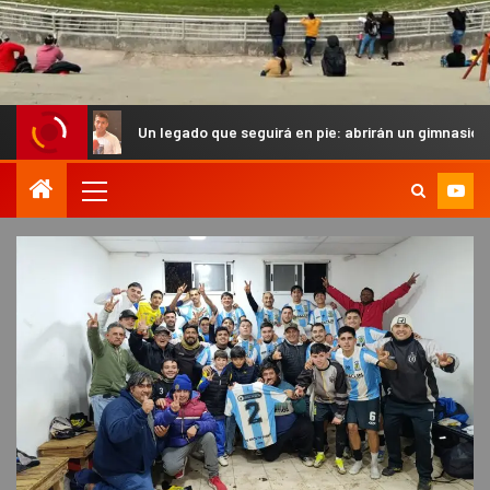
Un legado que seguirá en pie: abrirán un gimnasio en homenaje al