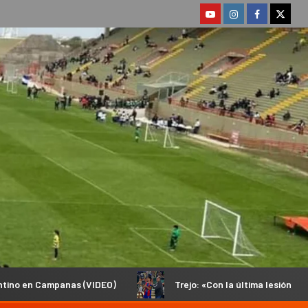
IDEO)
Trejo: «Con la última lesión no podía volver a pisar u