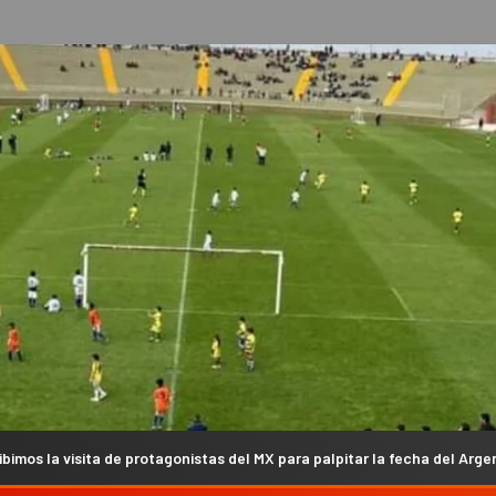
otagonistas del MX para palpitar la fecha del Argentino en Campanas (V