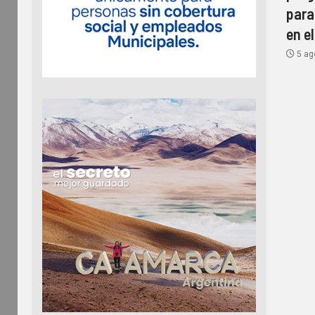
para
en e
5 ag