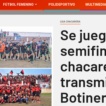
FÚTBOL FEMENINO
POLIDEPORTIVO
MULTIMEDIA
LIGA CHACARERA
Se jueg
semifin
chacar
transm
Botine