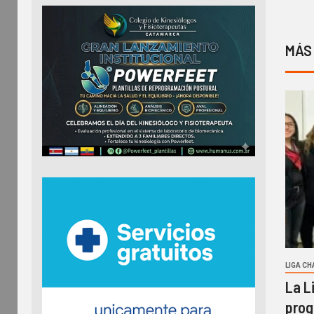
MÁS
LIGA C
La L
prog