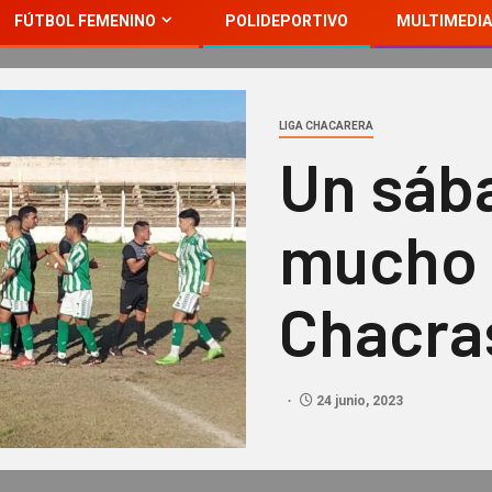
FÚTBOL FEMENINO
POLIDEPORTIVO
MULTIMEDIA
LIGA CHACARERA
Un sáb
mucho 
Chacra
24 junio, 2023