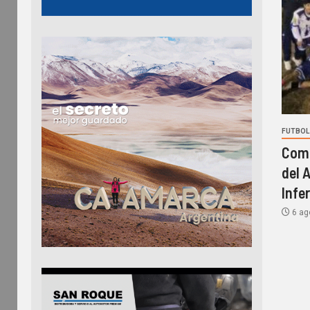
FUTBOL 
Comi
del 
Infe
6 ag