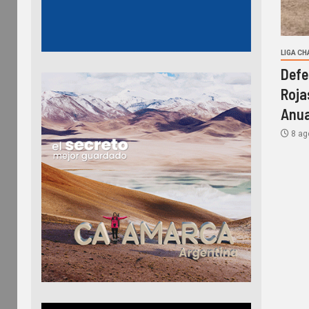
LIGA C
Defe
Roja
Anua
8 ag