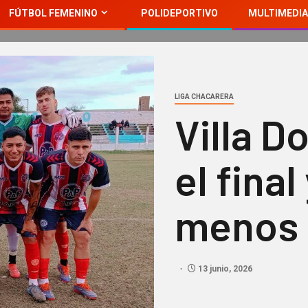
FÚTBOL FEMENINO
POLIDEPORTIVO
MULTIMEDIA
LIGA CHACARERA
Villa D
el fina
menos 
13 junio, 2026