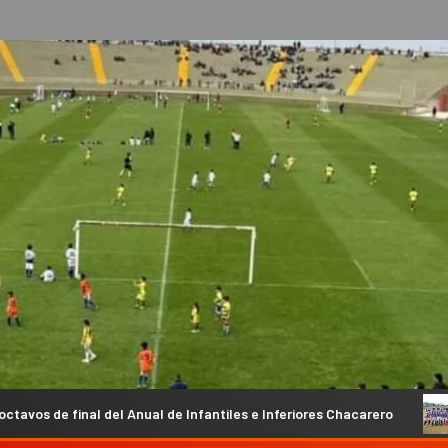
ual de Infantiles e Inferiores Chacarero
Se completaron la