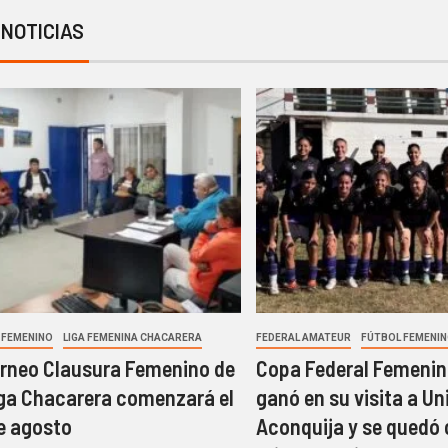
 NOTICIAS
 FEMENINO
LIGA FEMENINA CHACARERA
FEDERAL AMATEUR
FÚTBOL FEMENI
orneo Clausura Femenino de
Copa Federal Femenina
iga Chacarera comenzará el
ganó en su visita a Un
e agosto
Aconquija y se quedó 