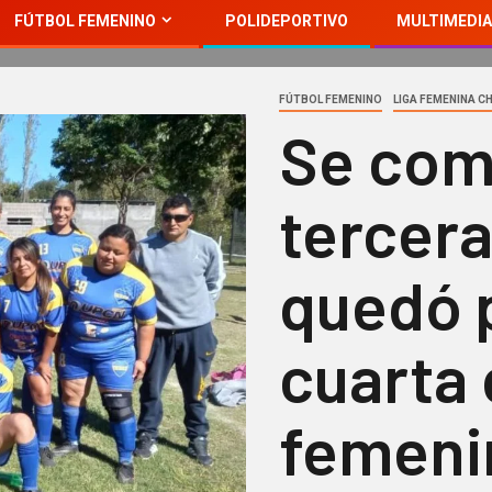
FÚTBOL FEMENINO
POLIDEPORTIVO
MULTIMEDIA
FÚTBOL FEMENINO
LIGA FEMENINA 
Se com
tercera
quedó 
cuarta 
femeni