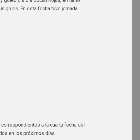
 goleó 8 a 0 a Social Rojas, en tanto
n goles. En esta fecha tuvo jornada
correspondientes a la cuarta fecha del
ados en los próximos días.