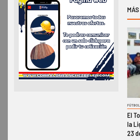
MÁS
FÚTBOL
El T
la L
23 d