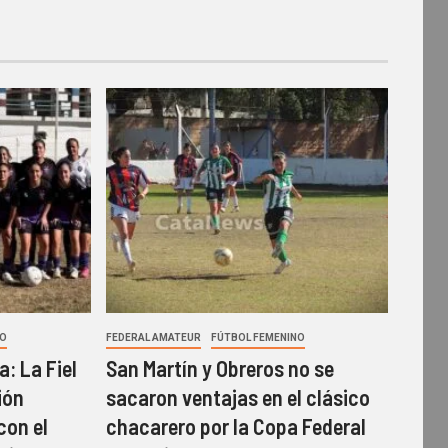
NO
FEDERAL AMATEUR
FÚTBOL FEMENINO
: La Fiel
San Martín y Obreros no se
ión
sacaron ventajas en el clásico
con el
chacarero por la Copa Federal