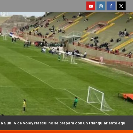
ino se prepara con un triangular ante equipos Sub 16
Gu