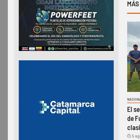
MÁS
NACION
El s
de F
clasi
5 ag