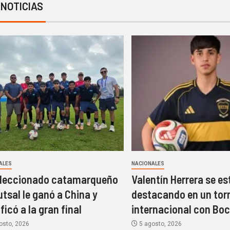
 NOTICIAS
ALES
NACIONALES
eleccionado catamarqueño
Valentín Herrera se es
utsal le ganó a China y
destacando en un tor
ficó a la gran final
internacional con Bo
osto, 2026
5 agosto, 2026