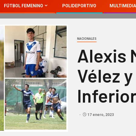
FÚTBOL FEMENINO
POLIDEPORTIVO
MULTIMEDIA
NACIONALES
Alexis 
Vélez y
Inferio
17 enero, 2023