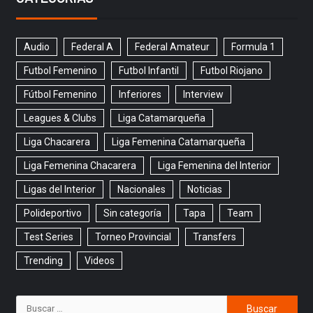
Audio
Federal A
Federal Amateur
Formula 1
Futbol Femenino
Futbol Infantil
Futbol Riojano
Fútbol Femenino
Inferiores
Interview
Leagues & Clubs
Liga Catamarqueña
Liga Chacarera
Liga Femenina Catamarqueña
Liga Femenina Chacarera
Liga Femenina del Interior
Ligas del Interior
Nacionales
Noticias
Polideportivo
Sin categoría
Tapa
Team
Test Series
Torneo Provincial
Transfers
Trending
Videos