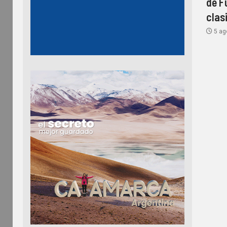
de F
clasi
5 ag