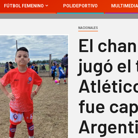
FÚTBOL FEMENINO
POLIDEPORTIVO
MULTIMEDIA
NACIONALES
El chan
jugó el
Atlétic
fue ca
Argent