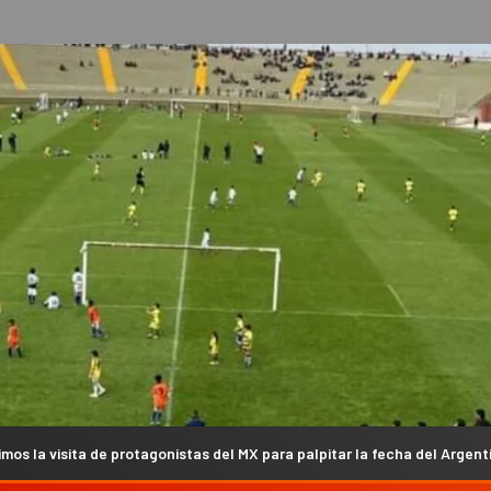
otagonistas del MX para palpitar la fecha del Argentino en Campanas (V