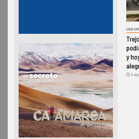
LIGA C
Trej
podí
y ho
aleg
5 ag