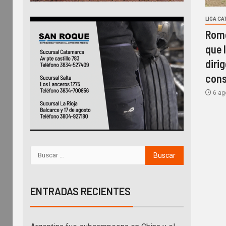
LIGA C
Rome
que l
diri
cons
6 ag
ENTRADAS RECIENTES