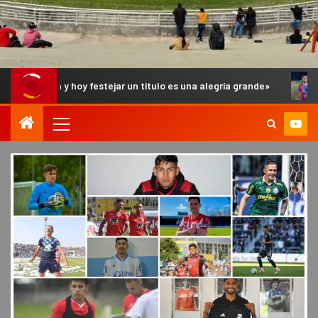
 y hoy festejar un título es una alegría grande»
Aballay: «H