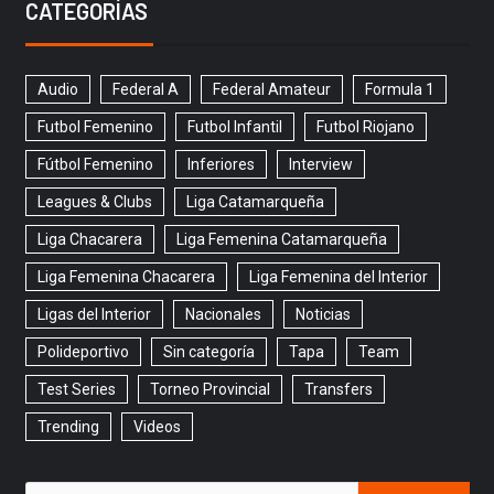
CATEGORÍAS
Audio
Federal A
Federal Amateur
Formula 1
Futbol Femenino
Futbol Infantil
Futbol Riojano
Fútbol Femenino
Inferiores
Interview
Leagues & Clubs
Liga Catamarqueña
Liga Chacarera
Liga Femenina Catamarqueña
Liga Femenina Chacarera
Liga Femenina del Interior
Ligas del Interior
Nacionales
Noticias
Polideportivo
Sin categoría
Tapa
Team
Test Series
Torneo Provincial
Transfers
Trending
Videos