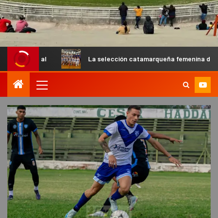
La selección catamarqueña femenina de básquet U13 cayó 