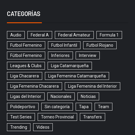
CATEGORÍAS
Audio
Federal A
Federal Amateur
Formula 1
Futbol Femenino
Futbol Infantil
Futbol Riojano
Fútbol Femenino
Inferiores
Interview
Leagues & Clubs
Liga Catamarqueña
Liga Chacarera
Liga Femenina Catamarqueña
Liga Femenina Chacarera
Liga Femenina del Interior
Ligas del Interior
Nacionales
Noticias
Polideportivo
Sin categoría
Tapa
Team
Test Series
Torneo Provincial
Transfers
Trending
Videos