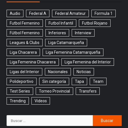
Audio
Federal A
Federal Amateur
Formula 1
Futbol Femenino
Futbol Infantil
Futbol Riojano
Fútbol Femenino
Inferiores
Interview
Leagues & Clubs
Liga Catamarqueña
Liga Chacarera
Liga Femenina Catamarqueña
Liga Femenina Chacarera
Liga Femenina del Interior
Ligas del Interior
Nacionales
Noticias
Polideportivo
Sin categoría
Tapa
Team
Test Series
Torneo Provincial
Transfers
Trending
Videos