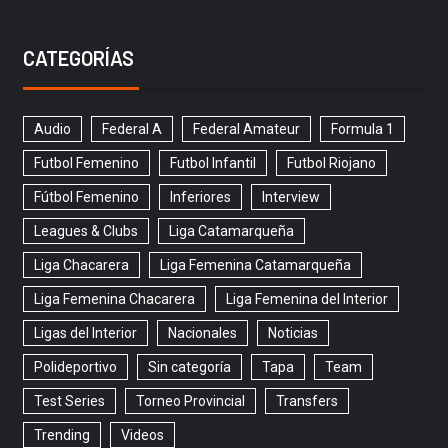
CATEGORÍAS
Audio
Federal A
Federal Amateur
Formula 1
Futbol Femenino
Futbol Infantil
Futbol Riojano
Fútbol Femenino
Inferiores
Interview
Leagues & Clubs
Liga Catamarqueña
Liga Chacarera
Liga Femenina Catamarqueña
Liga Femenina Chacarera
Liga Femenina del Interior
Ligas del Interior
Nacionales
Noticias
Polideportivo
Sin categoría
Tapa
Team
Test Series
Torneo Provincial
Transfers
Trending
Videos